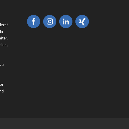
dern?
ln
iter.
älen,
 zu
er
nd