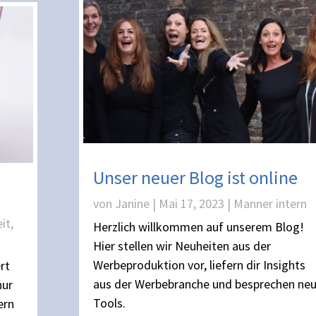
Unser neuer Blog ist online
von
Janine
|
Mai 17, 2023
|
Manner intern
it
,
Herzlich willkommen auf unserem Blog!
Hier stellen wir Neuheiten aus der
Werbeproduktion vor, liefern dir Insights
rt
aus der Werbebranche und besprechen ne
nur
Tools.
ern