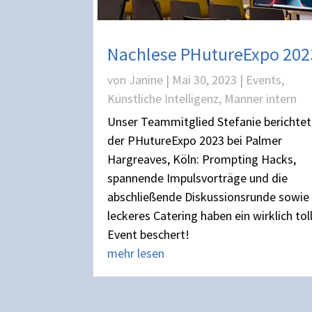
Nachlese PHutureExpo 202
von
Janine
|
Mai 30, 2023
|
Events
,
Künstliche Intelligenz
,
Manner intern
Unser Teammitglied Stefanie berichtet
der PHutureExpo 2023 bei Palmer
Hargreaves, Köln: Prompting Hacks,
spannende Impulsvorträge und die
abschließende Diskussionsrunde sowie 
leckeres Catering haben ein wirklich tol
Event beschert!
mehr lesen