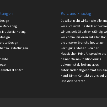
stungen
Kurz und knackig
design
Du willst nicht wirken wie alle an
ne Marketing
Wir auch nicht. Deshalb entwicke
al Media Marketing
wir uns seit 25 Jahren ständig we
design
Wir kommunizieren auf allen Kan
orate Design
die unserer Branche heute zur
häftsausstattungen
Verfügung stehen. Von der
klassischen Print-Ansprache bis
pekte
deiner Online-Positionierung
loge
bekommst du bei uns alles
mittel aller Art
aufeinander abgestimmt aus ein
Hand. Nimm Kontakt zu uns auf u
lass dich beraten.