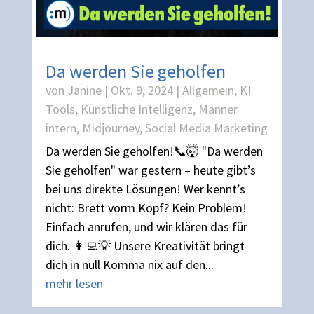
Da werden Sie geholfen
von
Janine
|
Okt. 9, 2024
|
Allgemein
,
KI
Tools
,
Künstliche Intelligenz
,
Manner
intern
,
Midjourney
,
Social Media Marketing
Da werden Sie geholfen!📞🤯 "Da werden
Sie geholfen" war gestern – heute gibt’s
bei uns direkte Lösungen! Wer kennt’s
nicht: Brett vorm Kopf? Kein Problem!
Einfach anrufen, und wir klären das für
dich. 👩‍💻💡 Unsere Kreativität bringt
dich in null Komma nix auf den...
mehr lesen