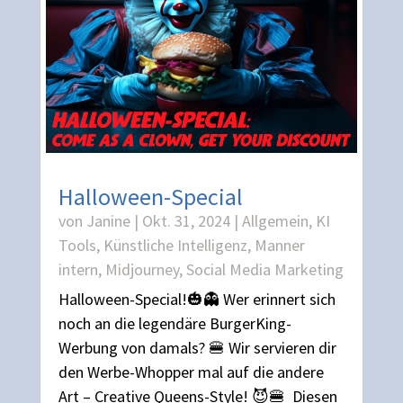
Halloween-Special
von
Janine
|
Okt. 31, 2024
|
Allgemein
,
KI
Tools
,
Künstliche Intelligenz
,
Manner
intern
,
Midjourney
,
Social Media Marketing
Halloween-Special!🎃👻 Wer erinnert sich
noch an die legendäre BurgerKing-
Werbung von damals? 🍔 Wir servieren dir
den Werbe-Whopper mal auf die andere
Art – Creative Queens-Style! 😈🍔 Diesen