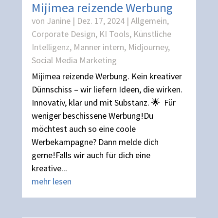
Mijimea reizende Werbung
von
Janine
|
Dez. 17, 2024
|
Allgemein
,
Corporate Design
,
KI Tools
,
Künstliche
Intelligenz
,
Manner intern
,
Midjourney
,
Social Media Marketing
Mijimea reizende Werbung. Kein kreativer
Dünnschiss – wir liefern Ideen, die wirken.
Innovativ, klar und mit Substanz. 🌟 Für
weniger beschissene Werbung!Du
möchtest auch so eine coole
Werbekampagne? Dann melde dich
gerne!Falls wir auch für dich eine
kreative...
mehr lesen