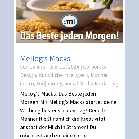
Mellog’s Macks
von
Janine
|
Juni 11, 2024
|
Corporate
Design
,
Künstliche Intelligenz
,
Manner
intern
,
Midjourney
,
Social Media Marketing
Mellog's Macks. Das Beste jeden
Morgen!Mit Mellog’s Macks startet deine
Werbung bestens in den Tag! Denn bei
Manner fließt nämlich die Kreativität
anstatt der Milch in Strömen! Du
möchtest auch so eine coole