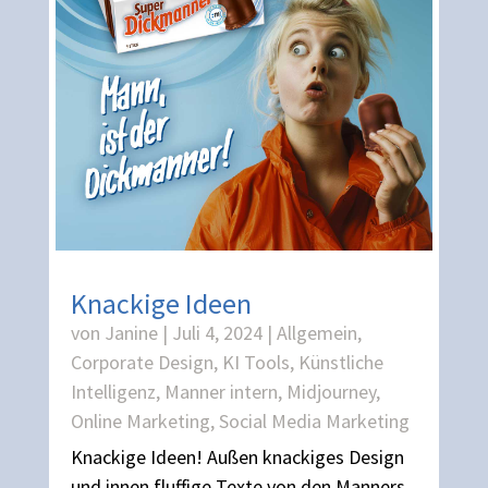
Knackige Ideen
von
Janine
|
Juli 4, 2024
|
Allgemein
,
Corporate Design
,
KI Tools
,
Künstliche
Intelligenz
,
Manner intern
,
Midjourney
,
Online Marketing
,
Social Media Marketing
Knackige Ideen! Außen knackiges Design
und innen fluffige Texte von den Manners,