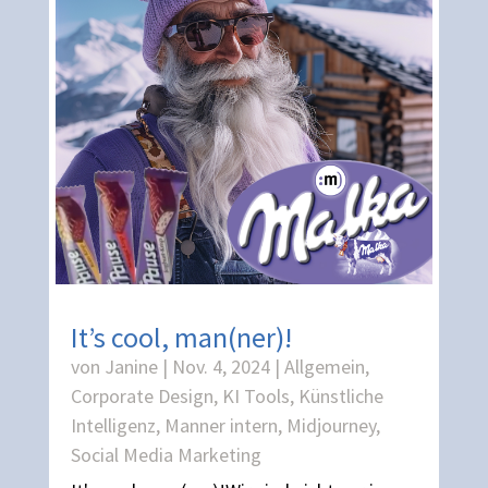
It’s cool, man(ner)!
von
Janine
|
Nov. 4, 2024
|
Allgemein
,
Corporate Design
,
KI Tools
,
Künstliche
Intelligenz
,
Manner intern
,
Midjourney
,
Social Media Marketing