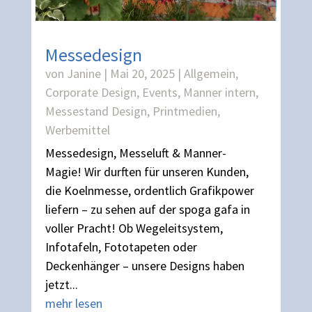
Messedesign
von
Janine
|
Mai 20, 2025
|
Allgemein
,
Corporate Design
,
Events
,
Manner intern
,
Messestand Design
,
Printmedien
,
Werbemittel
Messedesign, Messeluft & Manner-
Magie! Wir durften für unseren Kunden,
die Koelnmesse, ordentlich Grafikpower
liefern – zu sehen auf der spoga gafa in
voller Pracht! Ob Wegeleitsystem,
Infotafeln, Fototapeten oder
Deckenhänger – unsere Designs haben
jetzt...
mehr lesen