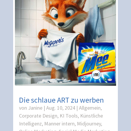
Die schlaue ART zu werben
von
Janine
|
Aug. 10, 2024
|
Allgemein
,
Corporate Design
,
KI Tools
,
Künstliche
Intelligenz
,
Manner intern
,
Midjourney
,