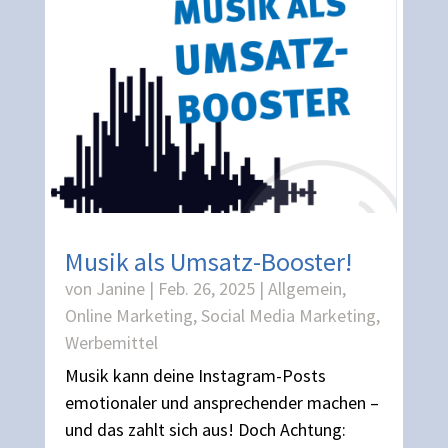
Musik als Umsatz-Booster!
von
Janine
|
Feb. 26, 2025
|
Allgemein
,
Online Marketing
,
Social Media Marketing
,
Werbemittel
Musik kann deine Instagram-Posts
emotionaler und ansprechender machen –
und das zahlt sich aus! Doch Achtung: