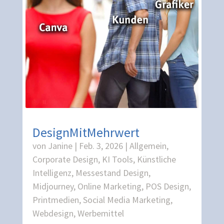
DesignMitMehrwert
von
Janine
|
Feb. 3, 2026
|
Allgemein
,
Corporate Design
,
KI Tools
,
Künstliche
Intelligenz
,
Messestand Design
,
Midjourney
,
Online Marketing
,
POS Design
,
Printmedien
,
Social Media Marketing
,
Webdesign
,
Werbemittel