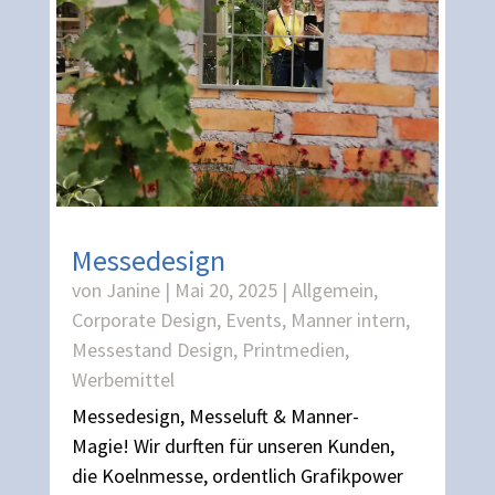
Messedesign
von
Janine
|
Mai 20, 2025
|
Allgemein
,
Corporate Design
,
Events
,
Manner intern
,
Messestand Design
,
Printmedien
,
Werbemittel
Messedesign, Messeluft & Manner-
Magie! Wir durften für unseren Kunden,
die Koelnmesse, ordentlich Grafikpower