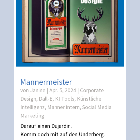
Mannermeister
von
Janine
|
Apr. 5, 2024
|
Corporate
Design
,
Dall-E
,
KI Tools
,
Künstliche
Intelligenz
,
Manner intern
,
Social Media
Marketing
Darauf einen Dujardin.
Komm doch mit auf den Underberg.