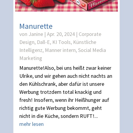
Manurette
von
Janine
|
Apr. 20, 2024
|
Corporate
Design
,
Dall-E
,
KI Tools
,
Künstliche
Intelligenz
,
Manner intern
,
Social Media
Marketing
Manurette!Also, bei uns heißt zwar keiner
Ulrike, und wir gehen auch nicht nachts an
den Kühlschrank, aber dafür ist unsere
Werbung trotzdem total knackig und
fresh! Insofern, wenn ihr Heißhunger auf
richtig gute Werbung bekommt, geht
nicht in die Küche, sondern RUFT!...
mehr lesen