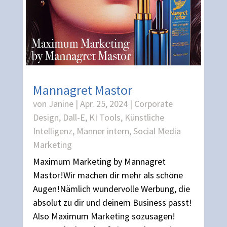
Mannagret Mastor
von
Janine
|
Apr. 25, 2024
|
Corporate
Design
,
Dall-E
,
KI Tools
,
Künstliche
Intelligenz
,
Manner intern
,
Social Media
Marketing
Maximum Marketing by Mannagret
Mastor!Wir machen dir mehr als schöne
Augen!Nämlich wundervolle Werbung, die
absolut zu dir und deinem Business passt!
Also Maximum Marketing sozusagen!