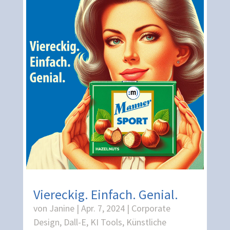
Viereckig. Einfach. Genial.
von
Janine
|
Apr. 7, 2024
|
Corporate
Design
,
Dall-E
,
KI Tools
,
Künstliche