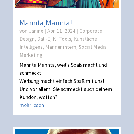
Mannta,Mannta!
von
Janine
|
Apr. 11, 2024
|
Corporate
Design
,
Dall-E
,
KI Tools
,
Künstliche
Intelligenz
,
Manner intern
,
Social Media
Marketing
Mannta Mannta, weil’s Spaß macht und
schmeckt!
Werbung macht einfach Spaß mit uns!
Und vor allem: Sie schmeckt auch deinem
Kunden, wetten?
mehr lesen