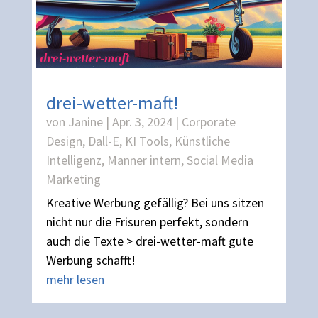
drei-wetter-maft!
von
Janine
|
Apr. 3, 2024
|
Corporate
Design
,
Dall-E
,
KI Tools
,
Künstliche
Intelligenz
,
Manner intern
,
Social Media
Marketing
Kreative Werbung gefällig? Bei uns sitzen
nicht nur die Frisuren perfekt, sondern
auch die Texte > drei-wetter-maft gute
Werbung schafft!
mehr lesen