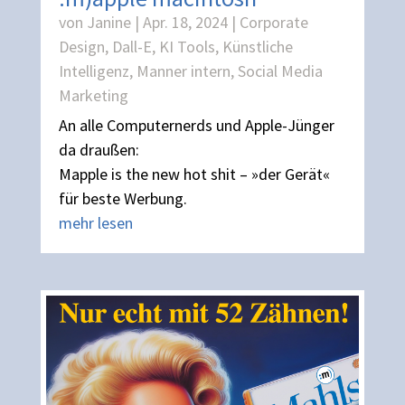
von
Janine
|
Apr. 18, 2024
|
Corporate
Design
,
Dall-E
,
KI Tools
,
Künstliche
Intelligenz
,
Manner intern
,
Social Media
Marketing
An alle Computernerds und Apple-Jünger
da draußen:
Mapple is the new hot shit – »der Gerät«
für beste Werbung.
mehr lesen