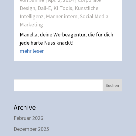
Design
,
Dall-E
,
KI Tools
,
Künstliche
Intelligenz
,
Manner intern
,
Social Media
Marketing
Manella, deine Werbeagentur, die für dich
jede harte Nuss knackt!
mehr lesen
Suchen
Archive
Februar 2026
Dezember 2025