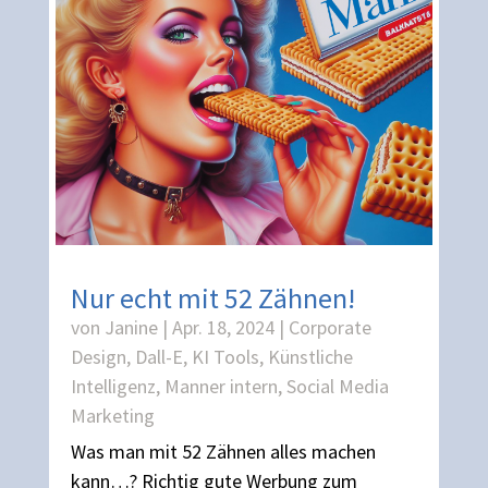
Nur echt mit 52 Zähnen!
von
Janine
|
Apr. 18, 2024
|
Corporate
Design
,
Dall-E
,
KI Tools
,
Künstliche
Intelligenz
,
Manner intern
,
Social Media
Marketing
Was man mit 52 Zähnen alles machen
kann…? Richtig gute Werbung zum