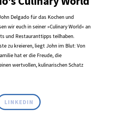
o's Culinary World
 John Delgado für das Kochen und
sen wir
euch in seiner »Culinary World« an
s und Restauranttipps teilhaben.
te zu kreieren, liegt John im Blut: Von
milie hat er die Freude, die
einen wertvollen, kulinarischen Schatz
LINKEDIN