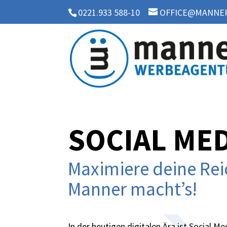
0221.933 588-10
OFFICE@MANNER
SOCIAL ME
Maximiere deine Rei
Manner macht’s!
In der heutigen digitalen Ära ist Social