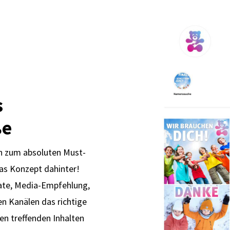
s
ße
in zum
absoluten Must-
das Konzept dahinter!
ate, Media-Empfehlung,
 Kanälen das richtige
n treffenden Inhalten