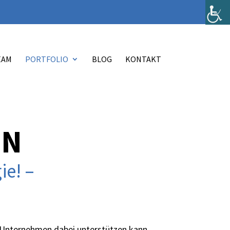
EAM
PORTFOLIO
BLOG
KONTAKT
LN
ie!
–
n Unternehmen dabei unterstützen kann,