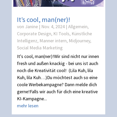
It’s cool, man(ner)!
von
Janine
|
Nov. 4, 2024
|
Allgemein
,
Corporate Design
,
KI Tools
,
Künstliche
Intelligenz
,
Manner intern
,
Midjourney
,
Social Media Marketing
It's cool, man(ner)!Wir sind nicht nur innen
fresh und außen knackig - bei uns ist auch
noch die Kreativität cool! (Lila Kuh, lila
Kuh, lila Kuh…)Du möchtest auch so eine
coole Werbekampagne? Dann melde dich
gerne!Falls wir auch für dich eine kreative
KI-Kampagne...
mehr lesen