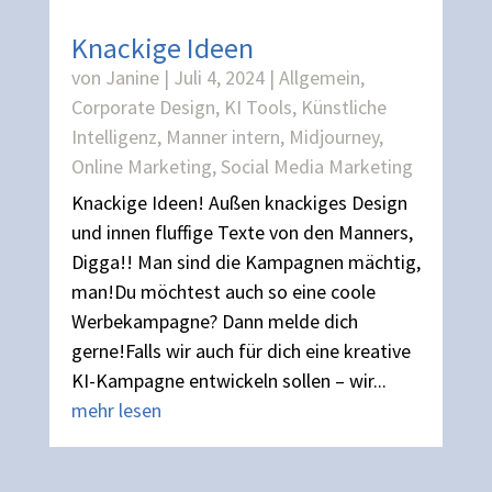
Knackige Ideen
von
Janine
|
Juli 4, 2024
|
Allgemein
,
Corporate Design
,
KI Tools
,
Künstliche
Intelligenz
,
Manner intern
,
Midjourney
,
Online Marketing
,
Social Media Marketing
Knackige Ideen! Außen knackiges Design
und innen fluffige Texte von den Manners,
Digga!! Man sind die Kampagnen mächtig,
man!Du möchtest auch so eine coole
Werbekampagne? Dann melde dich
gerne!Falls wir auch für dich eine kreative
KI-Kampagne entwickeln sollen – wir...
mehr lesen