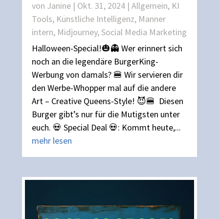
von
Janine
|
Okt. 31, 2024
|
Allgemein
,
KI
Tools
,
Künstliche Intelligenz
,
Manner
intern
,
Midjourney
,
Social Media Marketing
Halloween-Special!🎃👻 Wer erinnert sich
noch an die legendäre BurgerKing-
Werbung von damals? 🍔 Wir servieren dir
den Werbe-Whopper mal auf die andere
Art – Creative Queens-Style! 😈🍔 Diesen
Burger gibt’s nur für die Mutigsten unter
euch. 💀 Special Deal 💀: Kommt heute,...
mehr lesen