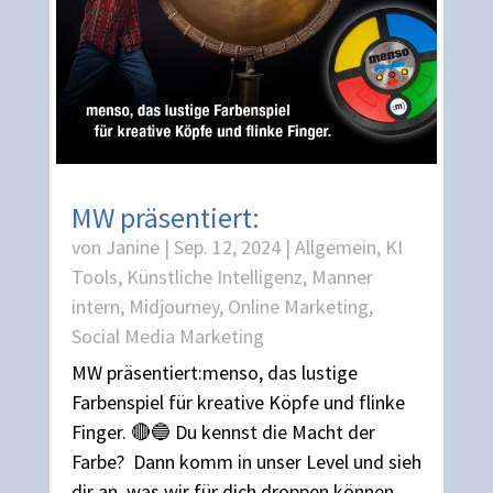
MW präsentiert:
von
Janine
|
Sep. 12, 2024
|
Allgemein
,
KI
Tools
,
Künstliche Intelligenz
,
Manner
intern
,
Midjourney
,
Online Marketing
,
Social Media Marketing
MW präsentiert:menso, das lustige
Farbenspiel für kreative Köpfe und flinke
Finger. 🔴🔵 Du kennst die Macht der
Farbe? Dann komm in unser Level und sieh
dir an, was wir für dich droppen können.