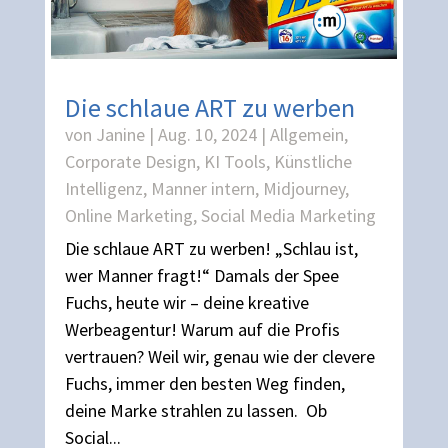
Die schlaue ART zu werben
von
Janine
|
Aug. 10, 2024
|
Allgemein
,
Corporate Design
,
KI Tools
,
Künstliche
Intelligenz
,
Manner intern
,
Midjourney
,
Online Marketing
,
Social Media Marketing
Die schlaue ART zu werben! „Schlau ist,
wer Manner fragt!“ Damals der Spee
Fuchs, heute wir – deine kreative
Werbeagentur! Warum auf die Profis
vertrauen? Weil wir, genau wie der clevere
Fuchs, immer den besten Weg finden,
deine Marke strahlen zu lassen. Ob
Social...