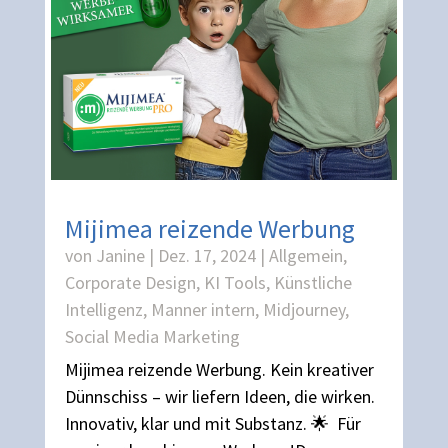
Mijimea reizende Werbung
von
Janine
|
Dez. 17, 2024
|
Allgemein
,
Corporate Design
,
KI Tools
,
Künstliche
Intelligenz
,
Manner intern
,
Midjourney
,
Social Media Marketing
Mijimea reizende Werbung. Kein kreativer
Dünnschiss – wir liefern Ideen, die wirken.
Innovativ, klar und mit Substanz. 🌟 Für