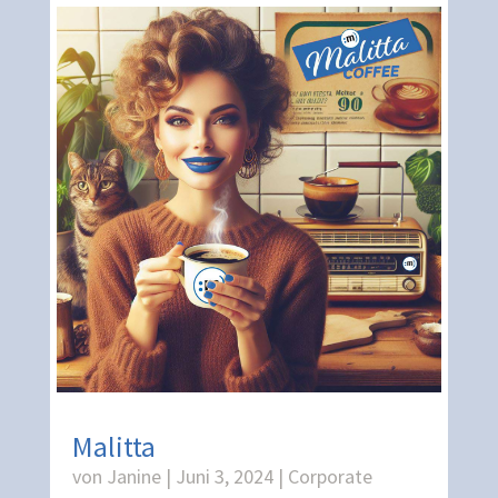
Malitta
von
Janine
|
Juni 3, 2024
|
Corporate