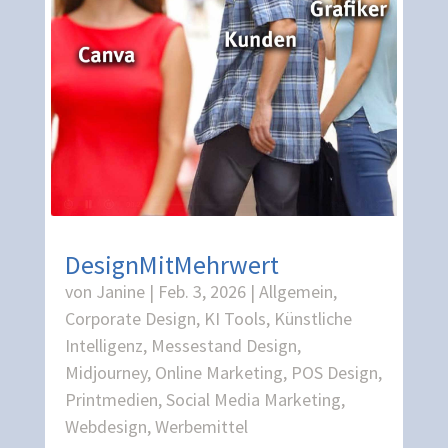
DesignMitMehrwert
von
Janine
|
Feb. 3, 2026
|
Allgemein
,
Corporate Design
,
KI Tools
,
Künstliche
Intelligenz
,
Messestand Design
,
Midjourney
,
Online Marketing
,
POS Design
,
Printmedien
,
Social Media Marketing
,
Webdesign
,
Werbemittel