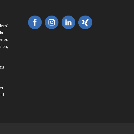
dern?
ln
iter.
älen,
 zu
er
nd