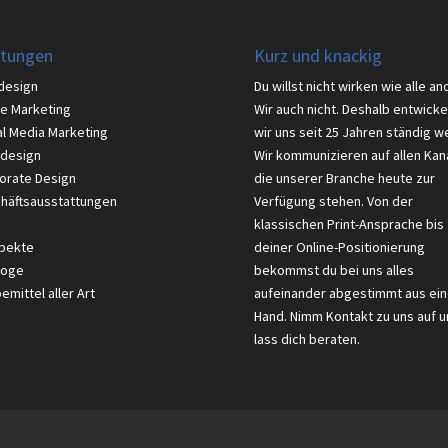
stungen
Kurz und knackig
design
Du willst nicht wirken wie alle an
ne Marketing
Wir auch nicht. Deshalb entwicke
al Media Marketing
wir uns seit 25 Jahren ständig we
design
Wir kommunizieren auf allen Kan
orate Design
die unserer Branche heute zur
häftsausstattungen
Verfügung stehen. Von der
klassischen Print-Ansprache bis
pekte
deiner Online-Positionierung
loge
bekommst du bei uns alles
mittel aller Art
aufeinander abgestimmt aus ein
Hand. Nimm Kontakt zu uns auf u
lass dich beraten.