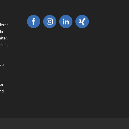
dern?
ln
iter.
älen,
 zu
er
nd