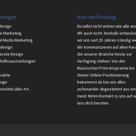
stungen
Kurz und knackig
design
Du willst nicht wirken wie alle an
ne Marketing
Wir auch nicht. Deshalb entwicke
al Media Marketing
wir uns seit 25 Jahren ständig we
design
Wir kommunizieren auf allen Kan
orate Design
die unserer Branche heute zur
häftsausstattungen
Verfügung stehen. Von der
klassischen Print-Ansprache bis
pekte
deiner Online-Positionierung
loge
bekommst du bei uns alles
mittel aller Art
aufeinander abgestimmt aus ein
Hand. Nimm Kontakt zu uns auf u
lass dich beraten.